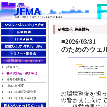
研究部会 最新情報
■2026/03
のためのウェ
調査研究
各研究部会・参加申込
海外FM調査団
ISO(JIS) 概要
ISO(JIS) 認証取得企業
の環境整備を担
ISO(JIS) 優良企業研修
の皆さまに向け
し、経営成果に