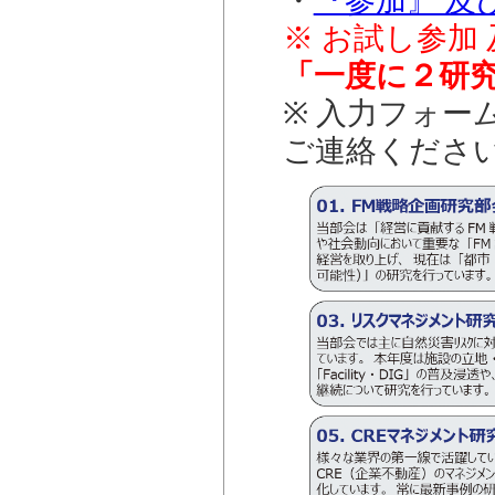
・
『参加』 及
※ お試し参加
「一度に２研
※ 入力フォ
ご連絡くださ